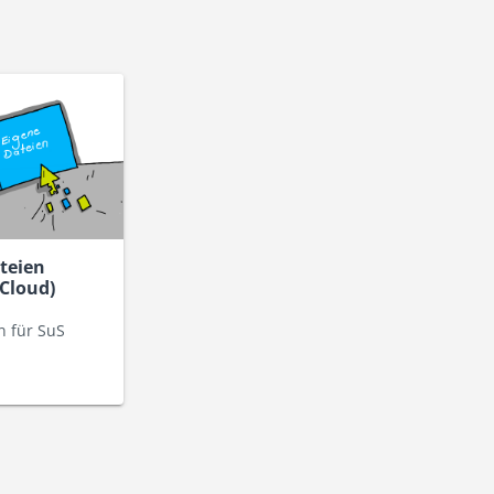
teien
Cloud)
n für SuS