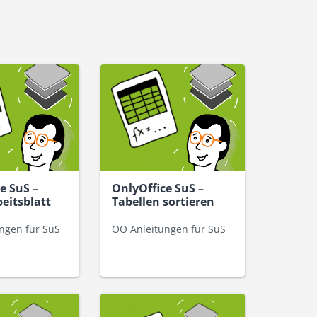
e SuS –
OnlyOffice SuS –
eitsblatt
Tabellen sortieren
ngen für SuS
OO Anleitungen für SuS