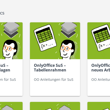
cs
SuS –
OnlyOffice SuS –
OnlyOffic
lagen
Tabellenrahmen
neues Arb
n für SuS
OO Anleitungen für SuS
OO Anleitu