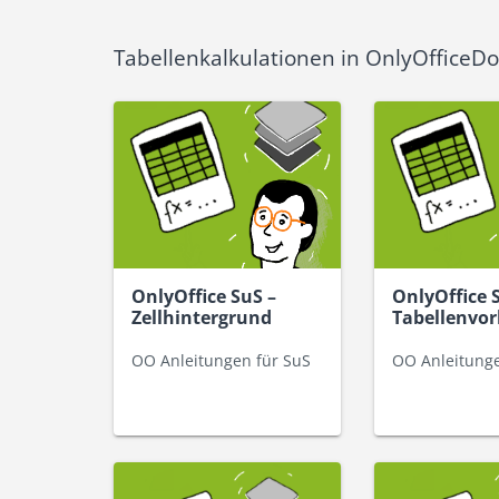
Tabellenkalkulationen in OnlyOfficeDo
OnlyOffice SuS –
OnlyOffice 
Zellhintergrund
Tabellenvor
OO Anleitungen für SuS
OO Anleitunge