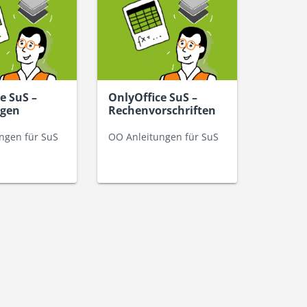
e SuS –
OnlyOffice SuS –
lgen
Rechenvorschriften
ngen für SuS
OO Anleitungen für SuS