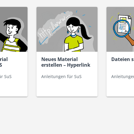
ial
Neues Material
Dateien 
S
erstellen – Hyperlink
SuS
ür SuS
Anleitungen für SuS
Anleitunge