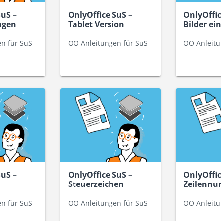
SuS –
OnlyOffice SuS –
OnlyOffic
agen
Tablet Version
Bilder ei
n für SuS
OO Anleitungen für SuS
OO Anleitu
SuS –
OnlyOffice SuS –
OnlyOffic
Steuerzeichen
Zeilennu
n für SuS
OO Anleitungen für SuS
OO Anleitu