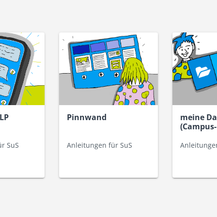
RLP
Pinnwand
meine Da
(Campus-
ür SuS
Anleitungen für SuS
Anleitunge