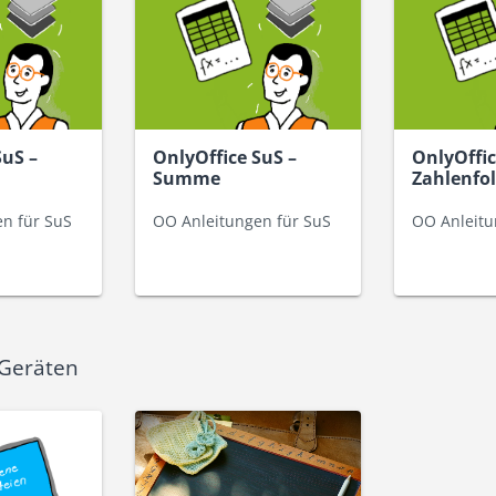
SuS –
OnlyOffice SuS –
OnlyOffic
Summe
Zahlenfo
n für SuS
OO Anleitungen für SuS
OO Anleitu
 Geräten