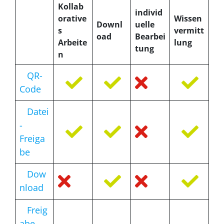
Kollab
individ
orative
Wissen
Downl
uelle
s
vermitt
oad
Bearbei
Arbeite
lung
tung
n
QR-
Code
Datei
-
Freiga
be
Dow
nload
Freig
abe