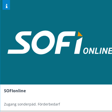
SOFIonline
Zugang sonderpäd. Förderbedarf