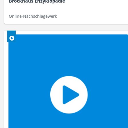
Brockhaus Enzyklopädie
Online-Nachschlagewerk